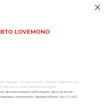
АВТО LOVEMONO
рым перцем, теплой кожей, горьким бергамотом,
й, пачули и таинственной амброй.
ля ароматизации небольших пространств -
одежды, маленькие гардеробные ( до 2-3 м2).