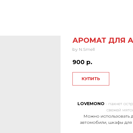
АРОМАТ ДЛЯ 
by N.Smell
900
р.
КУПИТЬ
LOVEMONO
- пахнет ост
свежей мято
Можно использовать д
автомобили, шкафы для 