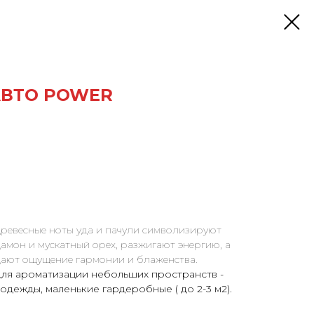
АВТО POWER
 древесные ноты уда и пачули символизируют
дамон и мускатный орех, разжигают энергию, а
дают ощущение гармонии и блаженства.
ля ароматизации небольших пространств -
одежды, маленькие гардеробные ( до 2-3 м2).