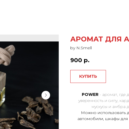
АРОМАТ ДЛЯ 
by N.Smell
900
р.
КУПИТЬ
POWER
- аромат, где
уверенность и силу, кар
мускусы и амбра 
Можно использовать д
автомобили, шкафы для 